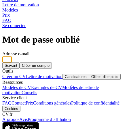
Lettre de motivation
Modèles
Prix
FAQ
Se connecter
Mot de passe oublié
Adresse e-mail
Suivant
Créer un compte
Outils
Créer un CV
Lettre de motivation
Candidatures
Offres d'emplois
Ressources
Modèles de CV
Exemples de CV
Modèles de lettre de
motivation
Conseils
Service client
FAQ
Contact
Prix
Conditions générales
Politique de confidentialité
Cookies
CV.fr
À propos
Avis
Programme d’affiliation