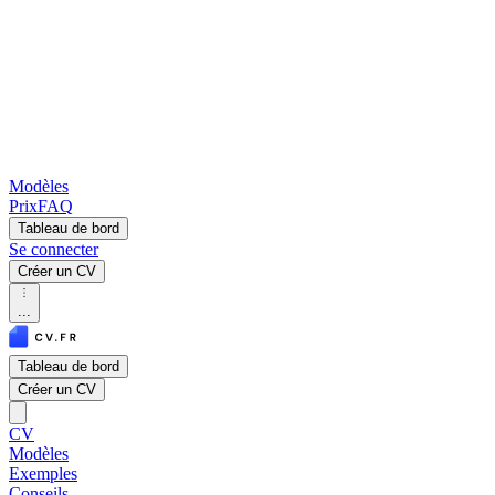
Modèles
Prix
FAQ
Tableau de bord
Se connecter
Créer un CV
...
Tableau de bord
Créer un CV
CV
Modèles
Exemples
Conseils