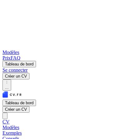
Modèles
Prix
FAQ
Tableau de bord
Se connecter
Créer un CV
...
Tableau de bord
Créer un CV
CV
Modèles
Exemples
Conseils