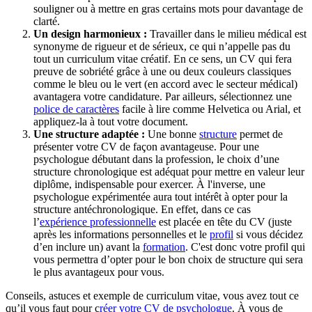
souligner ou à mettre en gras certains mots pour davantage de
clarté.
Un design harmonieux :
Travailler dans le milieu médical est
synonyme de rigueur et de sérieux, ce qui n’appelle pas du
tout un curriculum vitae créatif. En ce sens, un CV qui fera
preuve de sobriété grâce à une ou deux couleurs classiques
comme le bleu ou le vert (en accord avec le secteur médical)
avantagera votre candidature. Par ailleurs, sélectionnez une
police de caractères
facile à lire comme Helvetica ou Arial, et
appliquez-la à tout votre document.
Une structure adaptée :
Une bonne
structure
permet de
présenter votre CV de façon avantageuse. Pour une
psychologue débutant dans la profession, le choix d’une
structure chronologique est adéquat pour mettre en valeur leur
diplôme, indispensable pour exercer. À l'inverse, une
psychologue expérimentée aura tout intérêt à opter pour la
structure antéchronologique. En effet, dans ce cas
l’
expérience professionnelle
est placée en tête du CV (juste
après les informations personnelles et le
profil
si vous décidez
d’en inclure un) avant la
formation
. C'est donc votre profil qui
vous permettra d’opter pour le bon choix de structure qui sera
le plus avantageux pour vous.
Conseils, astuces et exemple de curriculum vitae, vous avez tout ce
qu’il vous faut pour c
réer votre CV de psychologue
. À vous de