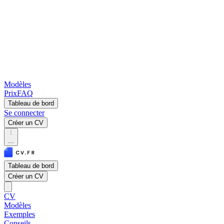
Modèles
Prix
FAQ
Tableau de bord
Se connecter
Créer un CV
...
Tableau de bord
Créer un CV
CV
Modèles
Exemples
Conseils